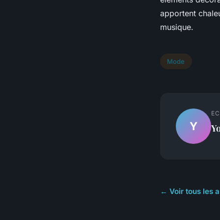
apportent chaleu
musique.
Mode
EC
Y
Y
← Voir tous les 