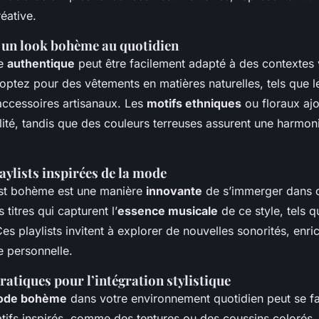
réative.
 un look bohème au quotidien
me
authentique
peut être facilement adapté à des contextes 
 optez pour des vêtements en matières naturelles, tels que le
accessoires artisanaux. Les
motifs ethniques
ou floraux ajo
lité, tandis que des couleurs terreuses assurent une harmon
aylists inspirées de la mode
ist bohème est une manière
innovante
de s’immerger dans c
titres qui capturent l’
essence musicale
de ce style, tels q
Ces playlists invitent à explorer de nouvelles sonorités, enric
e personnelle.
ratiques pour l’intégration stylistique
ode bohème
dans votre environnement quotidien peut se fa
tifs inspirés, comme des tentures ou des coussins colorés