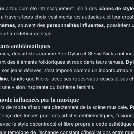
me
a toujours été intrinsèquement liée à des
icônes de style
à travers leurs choix vestimentaires audacieux et leur créat
ohèmes
, souvent des
personnalités influentes
, possèdent 
 et à redéfinir ce style.
icaux emblématiques
nies, des artistes comme Bob Dylan et Stevie Nicks ont inca
rant des éléments folkloriques et rock dans leurs tenues.
Dyl
et ses jeans délavés, s’est imposé comme un incontournable
ine
, tandis que Nicks, avec ses robes vaporeuses et ses c
rt une vision inspirante du bohème féminin.
mode influencés par la musique
urs de mode s’inspirent directement de la scène musicale.
P
conçu des tenues pour des artistes emblématiques, fusionna
avec le style décontracté et libre propre à cette esthétique
oque témoigne de l’échange constant d’inspirations entre mu