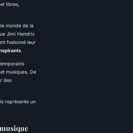
t libres,
 le monde de la
que Jimi Hendrix
ent fusionné leur
inspirants
.
ntemporains
 et musiques. De
ir des
is représente un
.
 musique