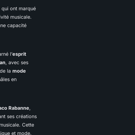
qui ont marqué
ivité musicale.
une capacité
rné l’
esprit
an
, avec ses
 de la
mode
hâles en
aco Rabanne
,
nt ses créations
 musicale. Cette
sique et mode.