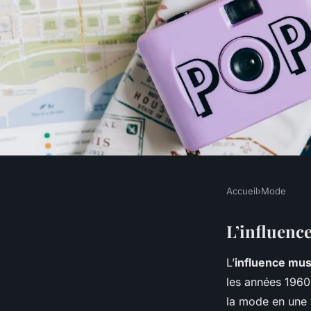
Accueil
›
Mode
MODE
L'harmonie entre la
L’influenc
L’
influence mus
musique : Une symph
les années 1960
la mode en une 