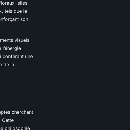
loraux, elles
, tels que le
renforçant son
éments visuels
 l’énergie
i conférant une
e de la
eptes cherchant
. Cette
ne philosophie