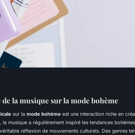
 mode bohème et la
e de la musique sur la mode bohème
icale
sur la
mode bohème
est une interaction riche en créa
onie stylistique
, la musique a régulièrement inspiré les tendances bohèmes
véritable réflexion de mouvements culturels. Des genres tel