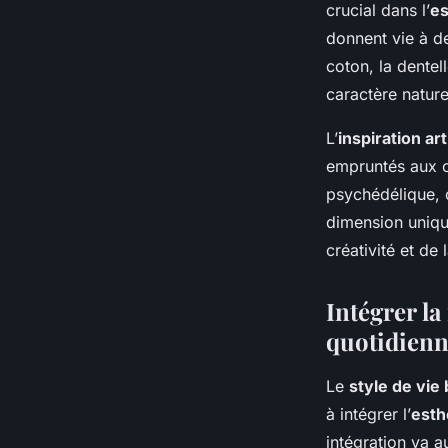
crucial dans l’
e
donnent vie à de
coton, la dentel
caractère naturel
L’
inspiration ar
empruntés aux co
psychédélique, 
dimension unique
créativité et de
Intégrer l
quotidien
Le
style de vi
à intégrer l’
esth
intégration va 