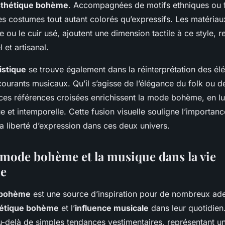
sthétique bohème
. Accompagnées de motifs ethniques ou f
s costumes tout autant colorés qu’expressifs. Les matériaux
le ou le cuir usé, ajoutent une dimension tactile à ce style, 
 et artisanal.
tistique
se trouve également dans la réinterprétation des él
urants musicaux. Qu’il s’agisse de l’élégance du folk ou de
ces références croisées enrichissent la mode bohème, en lu
 et intemporelle. Cette fusion visuelle souligne l’importanc
 la liberté d’expression dans ces deux univers.
a mode bohème et la musique dans la vie
ne
e bohème
est une source d’inspiration pour de nombreux ad
étique bohème
et l’
influence musicale
dans leur quotidien
au-delà de simples tendances vestimentaires, représentant u