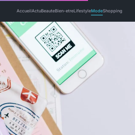
Accueil
Actu
Beaute
Bien-etre
Lifestyle
Mode
Shopping