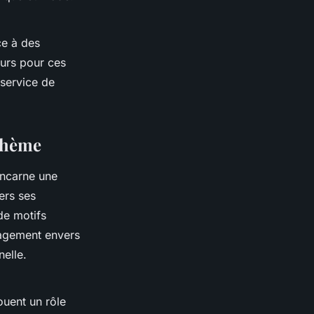
ce à des
urs pour ces
 service de
bohème
 incarne une
vers ses
 de motifs
gagement envers
nelle.
ouent un rôle