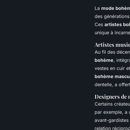
La
mode bohè
des générations 
Ces
artistes b
unique à incarner
Artistes mus
Au fil des décen
bohème
, intég
vestes en cuir 
bohème mascul
dentelle, a offe
Designers de 
Certains créate
par exemple, a 
avant-gardistes 
relation récipr