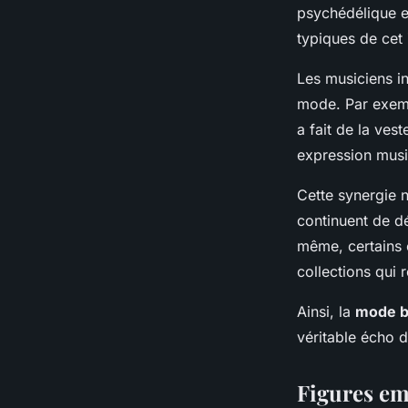
inédite
psychédélique et
typiques de cet
Youssef
•
17 mars 2025
•
4 min de lecture
Les musiciens i
mode. Par exemp
a fait de la ves
expression musi
Cette synergie 
continuent de d
même, certains 
collections qui 
Ainsi, la
mode 
véritable écho 
Figures em