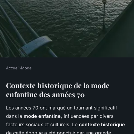
Accueil
›
Mode
MODE
Contexte historique de la mode
La mode enfantine des années
enfantine des années 70
70 : tenues emblématiques et
tendances nostalgiques
Les années 70 ont marqué un tournant significatif
dans la
mode enfantine
, influencées par divers
Youssef
•
22 mars 2025
•
5 min de lecture
facteurs sociaux et culturels. Le
contexte historique
de cette époque a été ponctué par une grande