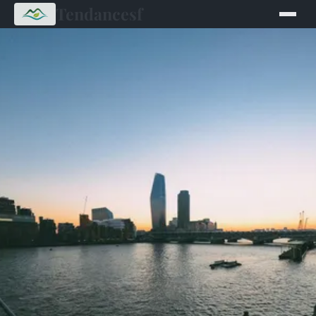
Tendancesf