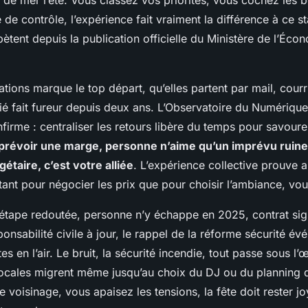
s de mer l’été. Vous classez vos priorités, vous cochez les 
e de contrôle, l’expérience fait vraiment la différence à ce s
pètent depuis la publication officielle du Ministère de l’Éco
tations marque le top départ, qu’elles partent par mail, cour
dié fait fureur depuis deux ans. L’Observatoire du Numérique
nfirme : centraliser les retours libère du temps pour savourer
t prévoir une marge, personne n’aime qu’un imprévu ruine 
étaire, c’est votre alliée
. L’expérience collective prouve a
ant pour négocier les prix que pour choisir l’ambiance, vou
 l’étape redoutée, personne n’y échappe en 2025, contrat sig
onsabilité civile à jour, le rappel de la réforme sécurité év
êtes en l’air. Le bruit, la sécurité incendie, tout passe sous l’œ
 locales migrent même jusqu’au choix du DJ ou du planning 
 voisinage, vous apaisez les tensions, la fête doit rester j