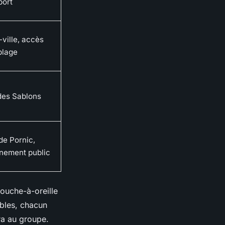
port
ville, accès
plage
des Sablons
de Pornic,
nnement public
bouche-à-oreille
ables, chacun
ira au groupe.