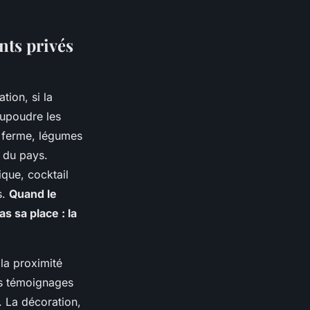
nts privés
tion, si la
aupoudre les
a ferme, légumes
t du pays.
ique, cocktail
s.
Quand le
s sa place : la
la proximité
es témoignages
. La décoration,