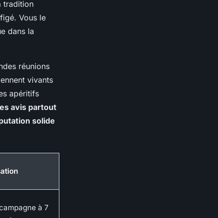
 tradition
figé. Vous le
ue dans la
andes réunions
viennent vivants
s apéritifs
es avis partout
putation solide
sation
 campagne à 7