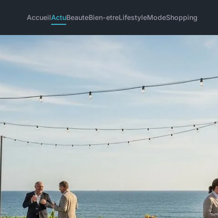
Accueil
Actu
Beaute
Bien-etre
Lifestyle
Mode
Shopping