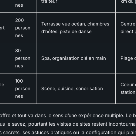
traiteur
km du 
nes
200
Terrasse vue océan, chambres
Centre-
rt
person
d’hôtes, piste de danse
direct 
nes
80
person
Spa, organisation clé en main
Plage 
nes
100
le
Coeur 
person
Scène, cuisine, sonorisation
statio
nes
offre et tout va dans le sens d’une expérience multiple. Le 
ous le savez, pourtant les visites de sites restent incontourn
ts secrets, ses astuces pratiques ou la configuration qui pla