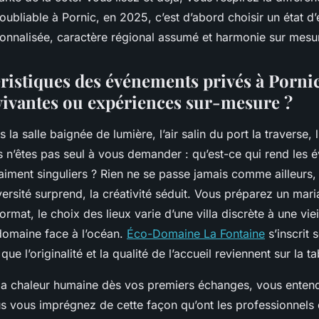
oubliable à Pornic, en 2025, c’est d’abord choisir un état d’e
onnalisée, caractère régional assumé et harmonie sur mesu
éristiques des événements privés à Pornic
 vivantes ou expériences sur-mesure ?
la salle baignée de lumière, l’air salin du port la traverse, 
s n’êtes pas seul à vous demander : qu’est-ce qui rend les
aiment singuliers ? Rien ne se passe jamais comme ailleurs, i
iversité surprend, la créativité séduit. Vous préparez un mar
rmat, le choix des lieux varie d’une villa discrète à une viei
domaine face à l’océan.
Éco-Domaine La Fontaine
s’inscrit 
ue l’originalité et la qualité de l’accueil reviennent sur la ta
la chaleur humaine dès vos premiers échanges, vous entend
us vous imprégnez de cette façon qu’ont les professionnels d