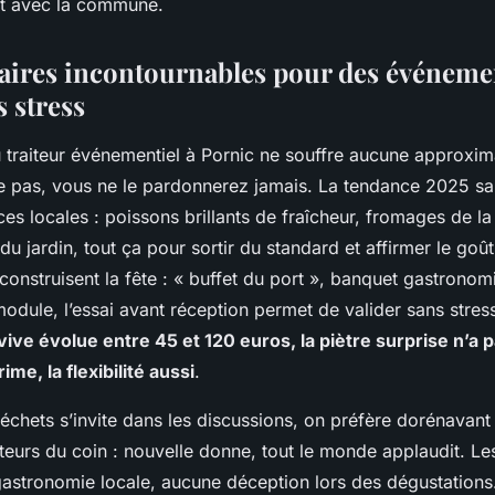
it avec la commune.
taires incontournables pour des événeme
 stress
 traiteur événementiel à Pornic ne souffre aucune approxima
le pas, vous ne le pardonnerez jamais. La tendance 2025 s
es locales : poissons brillants de fraîcheur, fromages de l
du jardin, tout ça pour sortir du standard et affirmer le goû
onstruisent la fête : « buffet du port », banquet gastronom
 module, l’essai avant réception permet de valider sans stres
ive évolue entre 45 et 120 euros, la piètre surprise n’a pa
me, la flexibilité aussi
.
chets s’invite dans les discussions, on préfère dorénavant 
teurs du coin : nouvelle donne, tout le monde applaudit. L
 gastronomie locale, aucune déception lors des dégustations