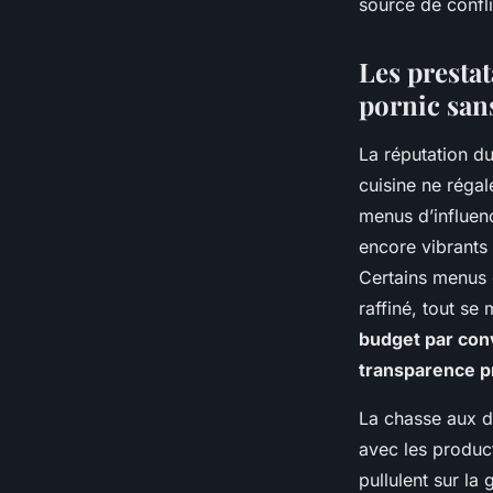
source de confl
Les presta
pornic sans
La réputation du
cuisine ne réga
menus d’influenc
encore vibrants 
Certains menus c
raffiné, tout se
budget par conv
transparence pri
La chasse aux dé
avec les produc
pullulent sur la