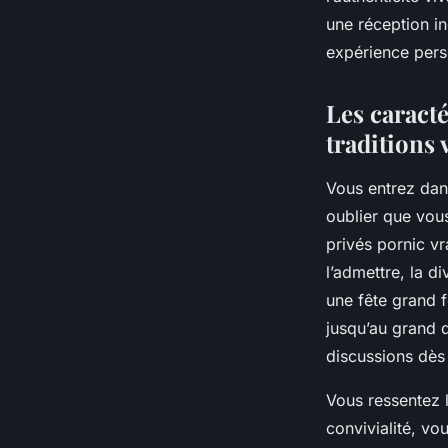
réception
une réception in
expérience pers
Youssef
•
16 décembre 2025
•
10 min de lecture
Les caract
traditions
Vous entrez dans 
oublier que vou
privés pornic vr
l’admettre, la d
une fête grand fo
jusqu’au grand 
discussions dès q
Vous ressentez 
convivialité, vo