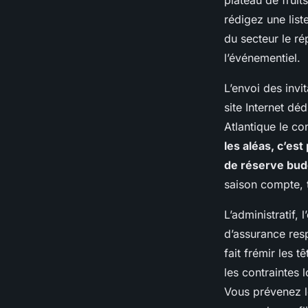
plateau de fruit
rédigez une list
du secteur le ré
l’événementiel.
L’envoi des invi
site Internet dé
Atlantique le co
les aléas, c’es
de réserve budg
saison compte, t
L’administratif,
d’assurance resp
fait frémir les t
les contraintes
Vous prévenez le