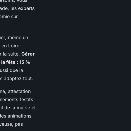
besoins, vous
tade, les experts
nomie sur
rier, même un
 en Loire-
 la suite.
Gérer
la fête : 15 %
ussi que la
s adaptez tout.
né, attestation
énements festifs
il de la mairie et
des animations.
oyeuse, pas