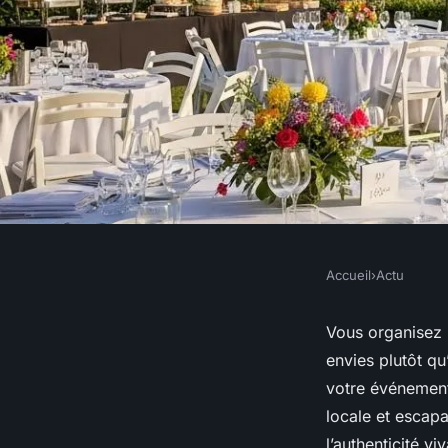
Accueil
›
Actu
ACTU
Les événements privé
Vous organisez 
envies plutôt qu
meilleures idées pou
votre événement 
locale et escap
l’authenticité vi