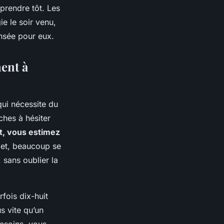
 prendre tôt. Les
ie le soir venu,
nsée pour eux.
ment à
qui nécessite du
ches à hésiter
ôt, vous estimez
get, beaucoup se
, sans oublier la
rfois dix-huit
s vite qu’un