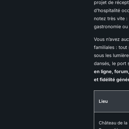
projet de récept
d’hospitalité oc
notez très vite 
gastronomie ou l
Vous n’avez aucu
familiales : tou
sous les lumière
dansés, le port
en ligne, forum
et fidélité géné
Lieu
Château de la