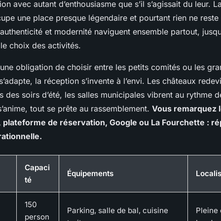
ion avec autant d’enthousiasme que s’il s’agissait du leur. La
cupe une place presque légendaire et pourtant rien ne reste 
: authenticité et modernité naviguent ensemble partout, jusq
e choix des activités.
ne obligation de choisir entre les petits comités ou les gr
t s’adapte, la réception s’invente à l’envi. Les châteaux rede
s des soirs d’été, les salles municipales vibrent au rythme de
 s’anime, tout se prête au rassemblement.
Vous remarquez l
, plateforme de réservation, Google ou La Fourchette : ré
rationnelle.
Capaci
Équipements
Locali
té
150
Parking, salle de bal, cuisine
Pleine
person