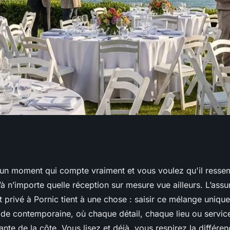
s à Pornic : les
un moment qui compte vraiment et vous voulez qu'il resse
’à n’importe quelle réception sur mesure vue ailleurs. L’assu
r réussir votre
privé à Pornic tient à une chose : saisir ce mélange unique 
ade contemporaine, où chaque détail, chaque lieu ou servic
vante de la côte. Vous lisez et déjà, vous respirez la différen