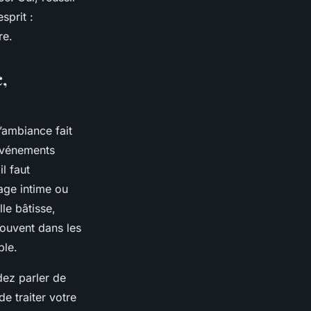
sprit :
re.
,
l’ambiance fait
 événements
l faut
iage intime ou
lle bâtisse,
souvent dans les
ble.
ez parler de
e traiter votre