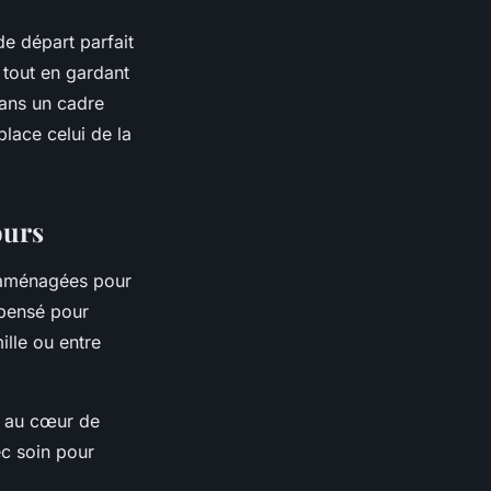
de départ parfait
 tout en gardant
dans un cadre
place celui de la
ours
aménagées pour
 pensé pour
lle ou entre
e au cœur de
ec soin pour