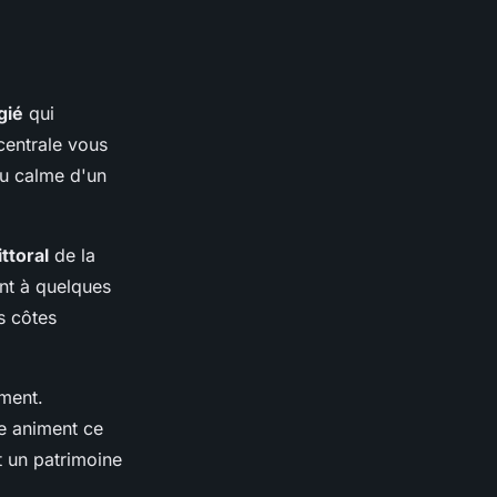
gié
qui
 centrale vous
du calme d'un
ttoral
de la
nt à quelques
s côtes
ement.
e animent ce
t un patrimoine