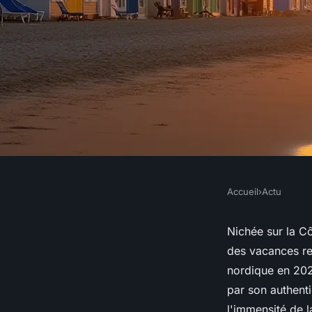
Accueil
›
Actu
ACTU
Étoile de mer : un s
Nichée sur la C
des vacances rep
wimereux vous atten
nordique en 202
par son authent
l'immensité de l