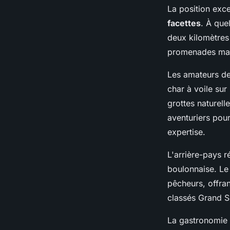
La position exce
facettes
. À que
deux kilomètres 
promenades mati
Les amateurs d
char à voile su
grottes naturell
aventuriers pour
expertise.
L'arrière-pays 
boulonnaise. Le 
pêcheurs, offra
classés Grand S
La gastronomie 