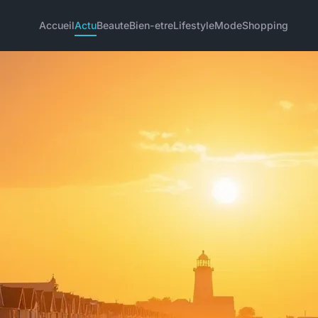
Accueil
Actu
Beaute
Bien-etre
Lifestyle
Mode
Shopping