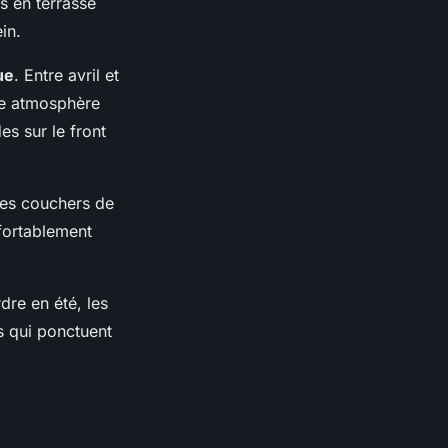
s en terrasse
in.
ue
. Entre avril et
une atmosphère
es sur le front
es couchers de
nfortablement
dre en été, les
s qui ponctuent