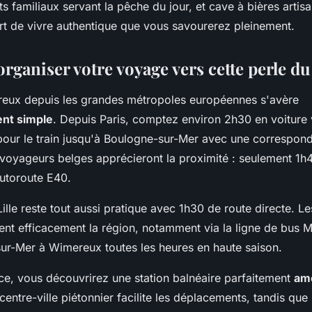
ts familiaux servant la pêche du jour, et cave à bières artis
t de vivre authentique que vous savourerez pleinement.
aniser votre voyage vers cette perle du l
eux depuis les grandes métropoles européennes s'avère
nt simple
. Depuis Paris, comptez environ 2h30 en voiture 
 pour le train jusqu'à Boulogne-sur-Mer avec une correspon
 voyageurs belges apprécieront la proximité : seulement 1h
autoroute E40.
ille reste tout aussi pratique avec 1h30 de route directe. Le
t efficacement la région, notamment via la ligne de bus M
sur-Mer à Wimereux toutes les heures en haute saison.
ace, vous découvrirez une station balnéaire parfaitement
am
 centre-ville piétonnier facilite les déplacements, tandis que