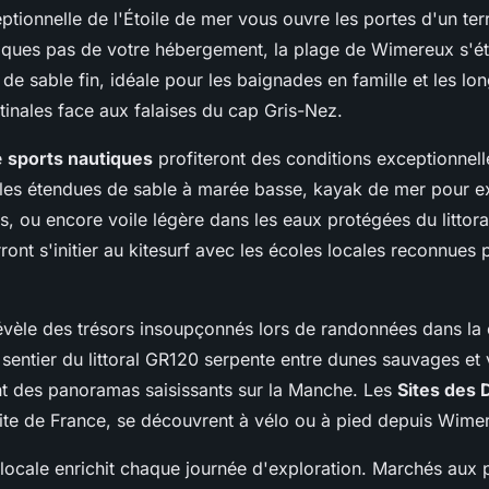
ptionnelle de l'Étoile de mer vous ouvre les portes d'un ter
lques pas de votre hébergement, la plage de Wimereux s'ét
de sable fin, idéale pour les baignades en famille et les lo
nales face aux falaises du cap Gris-Nez.
e
sports nautiques
profiteront des conditions exceptionnelle
r les étendues de sable à marée basse, kayak de mer pour ex
es, ou encore voile légère dans les eaux protégées du littora
ront s'initier au kitesurf avec les écoles locales reconnues 
révèle des trésors insoupçonnés lors de randonnées dans l
sentier du littoral GR120 serpente entre dunes sauvages et 
nt des panoramas saisissants sur la Manche. Les
Sites des
ite de France, se découvrent à vélo ou à pied depuis Wime
locale enrichit chaque journée d'exploration. Marchés aux 