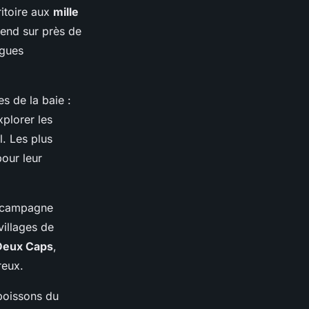
ritoire aux
mille
end sur près de
ngues
s de la baie :
plorer les
l. Les plus
pour leur
a campagne
villages de
 Deux Caps
,
reux.
poissons du