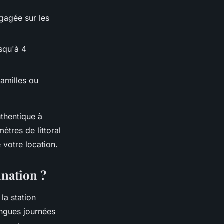
égagée sur les
usqu'à 4
familles ou
uthentique à
ètres de littoral
 votre location.
ination ?
la station
ngues journées