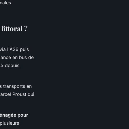
anales
ittoral ?
via l'A26 puis
dance en bus de
45 depuis
s transports en
arcel Proust qui
énagée pour
 plusieurs