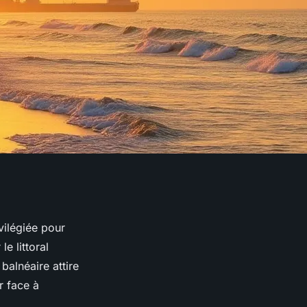
ilégiée pour
e littoral
alnéaire attire
r face à