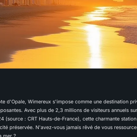
éjour relaxant à
ôte d'Opale, Wimereux s'impose comme une destination priv
osantes. Avec plus de 2,3 millions de visiteurs annuels sur l
d !
4 (source : CRT Hauts-de-France), cette charmante station b
icité préservée. N'avez-vous jamais rêvé de vous ressource
a mer ?