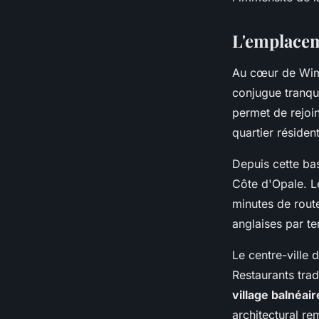
Youssef
•
4 mars 2026
•
8 min de lecture
L'emplacem
Au cœur de Wime
conjugue tranqui
permet de rejoi
quartier résident
Depuis cette ba
Côte d'Opale. L
minutes de rout
anglaises par te
Le centre-ville 
Restaurants tra
village balnéai
architectural r