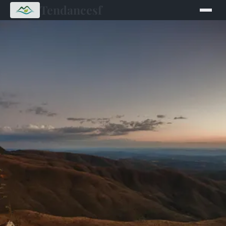
Tendancesf