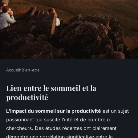
Accueil
›
Bien-etre
BIEN-ETRE
Lien entre le sommeil et la
L'Impact du Sommeil sur la
productivité
Productivité : Dévoilez le
Secret d'une Efficacité
L’impact du sommeil sur la productivité
est un sujet
Maximale
passionnant qui suscite l’intérêt de nombreux
chercheurs. Des études récentes ont clairement
Youssef
•
6 mars 2025
•
5 min de lecture
démontré une corrélation significative entre la