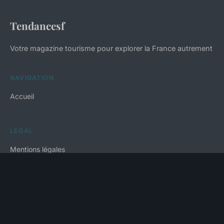
Tendancesf
Votre magazine tourisme pour explorer la France autrement
NAVIGATION
Accueil
LÉGAL
Mentions légales
Contact
© 2026 Tendancesf. Tous droits réservés.